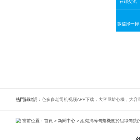
在線交流
微信掃一掃
熱門關鍵詞：
色多多老司机视频APP下载，大容量離心機，大容量振蕩器，高速冷凍離心機，生化、光照、振蕩培養箱，磁力攪拌
當前位置：
首頁
>
新聞中心
> 組織搗碎勻漿機關於組織勻漿