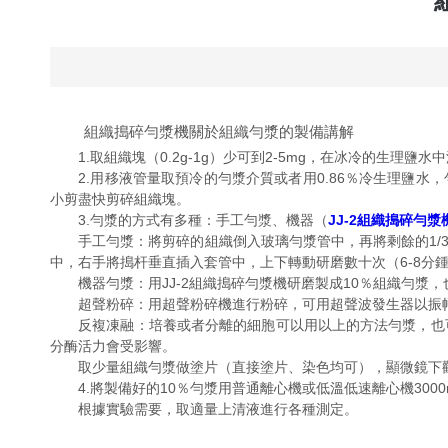
組織搗碎勻漿機關於組織勻漿的製備講解
1.取組織塊（0.2g-1g）少可到2-5mg，在冰冷的生理鹽水
2.用移液管量取預冷的勻漿介質或者用0.86％冷生理鹽水，
小剪盡快剪碎組織塊。
3.勻漿的方式有多種：手工勻漿、機器（
JJ-2組織搗碎勻漿
手工勻漿：將剪碎的組織倒入玻璃勻漿管中，再將剩餘的1/3
中，右手將搗杆垂直插入套管中，上下轉動研磨數十次（6-8分
機器勻漿：用JJ-2組織搗碎勻漿機研磨製成10％組織勻漿，也
超聲粉碎：用超聲粉碎機進行粉碎，可用超聲波發生器以振幅1
反複凍融：培養或者分離的細胞可以用以上的方法勻漿，也可
分酶活力會受影響。
取少量組織勻漿做塗片（直接塗片、染色均可），顯微鏡下觀
4.將製備好的10％勻漿用普通離心機或低溫低速離心機3000r/
根據實驗需要，取適量上清液進行各種測定。