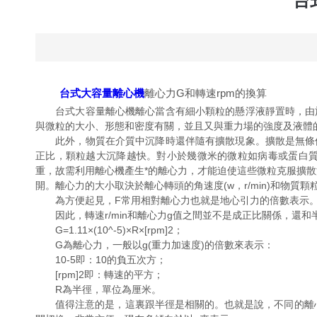
台
台式大容量離心機
離心力G和轉速rpm的換算
台式大容量離心機離心當含有細小顆粒的懸浮液靜置時，由於
與微粒的大小、形態和密度有關，並且又與重力場的強度及液體
此外，物質在介質中沉降時還伴隨有擴散現象。擴散是無條件
正比，顆粒越大沉降越快。對小於幾微米的微粒如病毒或蛋白
重，故需利用離心機產生*的離心力，才能迫使這些微粒克服擴
開。離心力的大小取決於離心轉頭的角速度(w，r/min)和物質顆粒
為方便起見，F常用相對離心力也就是地心引力的倍數表示。即把F
因此，轉速r/min和離心力g值之間並不是成正比關係，還和半徑
G=1.11×(10^-5)×R×[rpm]2；
G為離心力，一般以g(重力加速度)的倍數來表示：
10-5即：10的負五次方；
[rpm]2即：轉速的平方；
R為半徑，單位為厘米。
值得注意的是，這裏跟半徑是相關的。也就是說，不同的離心機