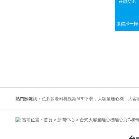
在線交流
微信掃一掃
熱門關鍵詞：
色多多老司机视频APP下载，大容量離心機，大容量振蕩器，高速冷凍離心機，生化、光照、振蕩培養箱，磁力攪拌
當前位置：
首頁
>
新聞中心
> 台式大容量離心機離心力G和轉