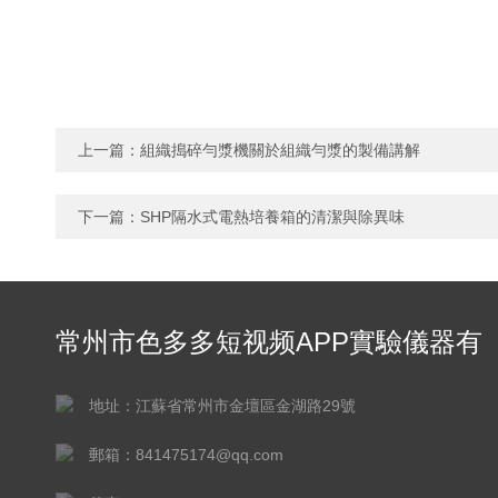
上一篇：
組織搗碎勻漿機關於組織勻漿的製備講解
下一篇：
SHP隔水式電熱培養箱的清潔與除異味
常州市色多多短视频APP實驗儀器有
限公司
地址：江蘇省常州市金壇區金湖路29號
郵箱：841475174@qq.com