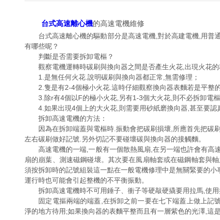
台式高速離心機
的高速電機維修
台式高速離心機的驅動部分是高速電機,對於高建電機,用普通電機
有哪些呢？
判斷是否需要拆卸電樞？
觀察電機運轉時碳刷與換向器之間是否產生火花,出現火花的程度
1.是無任何火花.說明碳刷與換向器都正常,無需修理；
2.隻是有2-4個極小火花.這時仔細觀察換向器表麵若是平整的.大
3.除r有4個以F的極小火花,另有1-3個大火花,則不必拆卸電樞,
4.如果出現4個上的大火花,則需要用砂紙磨換向器,甚至要認真
拆卸高速電機的方法：
因為在拆卸端蓋與電樞時.振動會把碳刷損壞,所應首先把碳刷從碳
左右碳刷做好記號.另外切記不要碰壞碳與換向器的接觸麵。
高速電機的一端,一般有一個散熱風扇,在另一端也許會有高速
扇的崩葉、測速磁鋼碰壞。其次要在風扇軸套或在磁鋼軸
須按拆卸時的記號組裝這一點在一般電機修理中是無關緊要的小事,
運行時也可能會引起整機的不平衡振動。
拆卸高速電機時不可用錘子、衝子等硬敲硬撬要用拉馬,使用
固定電摳兩端的端蓋,在拆卸之前一要在七下端蓋上做上記號.以便
淨的地方待用;如果換向器的表麵平整而且有一層紫色的光澤,這是