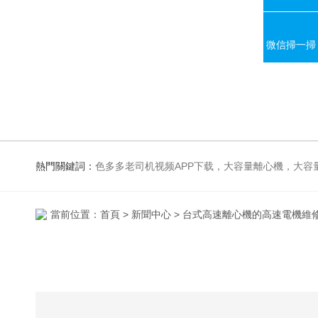
微信掃一掃
熱門關鍵詞：
色多多老司机视频APP下载，大容量離心機，大容量振蕩器，高速冷凍離心機，生化、光照、振蕩培養箱，磁力攪拌器
當前位置：
首頁
>
新聞中心
> 台式高速離心機的高速電機維