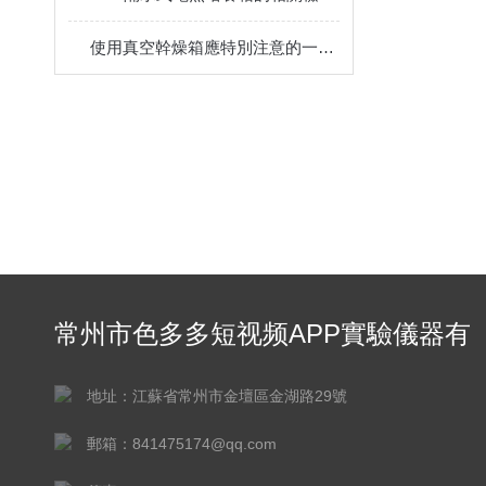
使用真空幹燥箱應特別注意的一個細節
常州市色多多短视频APP實驗儀器有
限公司
地址：江蘇省常州市金壇區金湖路29號
郵箱：841475174@qq.com