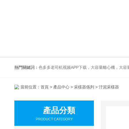
熱門關鍵詞：
色多多老司机视频APP下载，大容量離心機，大容量振蕩器，高速冷凍離心機，生化、光照、振蕩培養箱，磁力攪拌器
當前位置：
首頁
>
產品中心
>
采樣器係列
> 汙泥采樣器
產品分類
PRODUCT CATEGORY