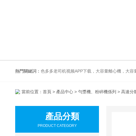
熱門關鍵詞：
色多多老司机视频APP下载，大容量離心機，大容量振蕩器，高速冷凍離心機，生化、光照、振蕩培養箱，磁力攪拌器
當前位置：
首頁
>
產品中心
>
勻漿機、粉碎機係列
> 高速分
產品分類
PRODUCT CATEGORY