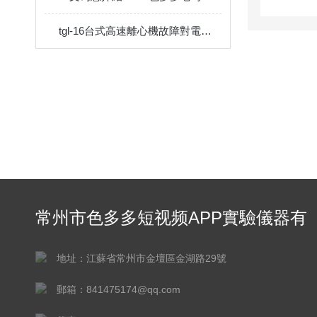
tgl-16台式高速離心機故障對電源的影響
常州市色多多短视频APP實驗儀器有
限公司
地址：江蘇省常州市金壇區金湖路29號
郵箱：841475174@qq.com