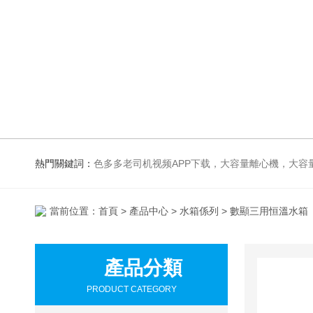
熱門關鍵詞：
色多多老司机视频APP下载，大容量離心機，大容量振蕩器，高速冷凍離心機，生化、光照、振蕩培養箱，磁力攪拌器
當前位置：
首頁
>
產品中心
>
水箱係列
> 數顯三用恒溫水箱
產品分類
PRODUCT CATEGORY