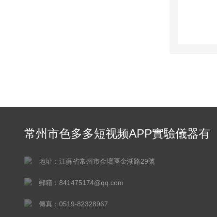
常州市色多多短视频APP實驗儀器有
限公司
地址：江蘇省常州市金壇區金湖路29號
郵箱：841475174@qq.com
傳真：0519-82328967