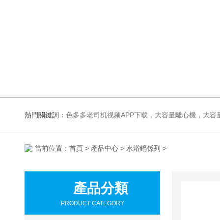
熱門關鍵詞：
色多多老司机视频APP下载，大容量離心機，大容量振蕩器，高速冷凍離心機，生化、光照、振蕩培養箱，磁力攪拌器
當前位置：
首頁
>
產品中心
>
水浴鍋係列
>
產品分類
PRODUCT CATEGORY