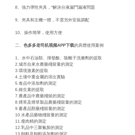
8、強力彈性夾具，*解決分液漏鬥漏液問題
9、夾具和主機一體，不需另外安裝調配
10、操作簡單，使用方便
二、
色多多老司机视频APP下载
的具體使用案例
1、水中石油類、揮發酚、陰離子洗滌劑的提取
2.城市自來水農藥殘留量的測定
3.環境激素的提取
4.土壤中重金屬的溶出實驗
5.食品中添加劑的測定
6.維生素的提取
7.農產品中農藥殘留的測定
8.煙草及煙草製品農藥殘留量的測定
9.蓄產品獸藥殘留量的測定
10.水產品藥物殘留量的測定
11.瘦肉精的測定
12.乳品中三聚氰胺的測定
13.飼料及飼料添加劑的測定