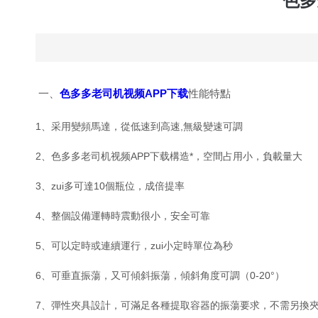
色多
一、
色多多老司机视频APP下载
性能特點
1、采用變頻馬達，從低速到高速,無級變速可調
2、色多多老司机视频APP下载構造*，空間占用小，負載量大
3、zui多可達10個瓶位，成倍提率
4、整個設備運轉時震動很小，安全可靠
5、可以定時或連續運行，zui小定時單位為秒
6、可垂直振蕩，又可傾斜振蕩，傾斜角度可調（0-20°）
7、彈性夾具設計，可滿足各種提取容器的振蕩要求，不需另換