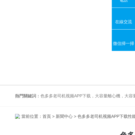
在線交流
微信掃一掃
熱門關鍵詞：
色多多老司机视频APP下载，大容量離心機，大容量振蕩器，高速冷凍離心機，生化、光照、振蕩培養箱，磁力攪拌
當前位置：
首頁
>
新聞中心
> 色多多老司机视频APP下载性