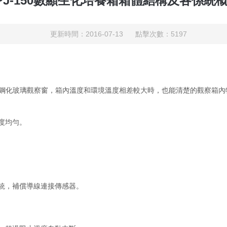
PJ-150數顯生化培養箱箱體結構及各係統
更新時間：2016-07-13 點擊次數：5197
層鋼化玻璃觀察窗，箱內溫度和環境溫度相差較大時，也能清楚的觀察箱內
度均勻。
統，補償導線連接傳感器。