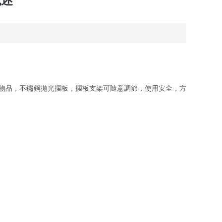
概述
物品，不鏽鋼拋光擱板，擱板支架可隨意調節，使用安全，方