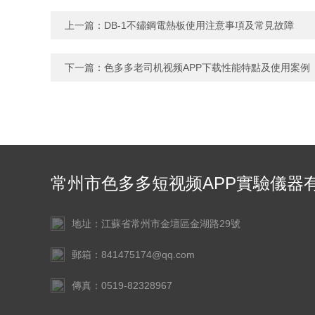
上一篇：
DB-1不鏽鋼電熱板使用注意事項及常見故障
下一篇：
色多多老司机视频APP下载性能特點及使用案例
常州市色多多短视频APP實驗儀器
限公司
地址：江蘇省常州市金壇區金湖路29號
郵箱：841475174@qq.com
傳真：0519-82328967