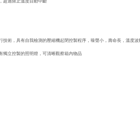
，超過限止溫度自動中斷
行技術，具有自我檢測的壓縮機起閉控製程序，噪聲小，壽命長，溫度波
有獨立控製的照明燈，可清晰觀察箱內物品