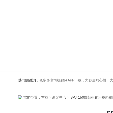
熱門關鍵詞：
色多多老司机视频APP下载，大容量離心機，大容量振蕩器，高速冷凍離心機，生化、光照、振蕩培養箱，磁
當前位置：
首頁
>
新聞中心
> SPJ-150數顯生化培養