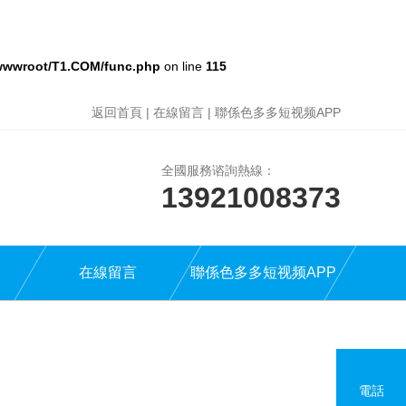
wwroot/T1.COM/func.php
on line
115
返回首頁
|
在線留言
|
聯係色多多短视频APP
全國服務谘詢熱線：
13921008373
在線留言
聯係色多多短视频APP
電話