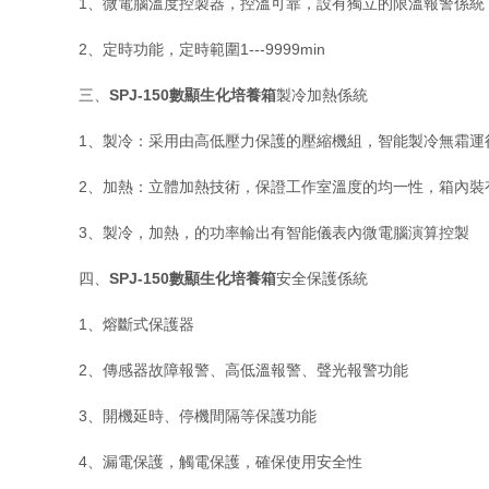
1、微電腦溫度控製器，控溫可靠，設有獨立的限溫報警係統
2、定時功能，定時範圍1---9999min
三、
SPJ-150數顯生化培養箱
製冷加熱係統
1、製冷：采用由高低壓力保護的壓縮機組，智能製冷無霜運
2、加熱：立體加熱技術，保證工作室溫度的均一性，箱內裝
3、製冷，加熱，的功率輸出有智能儀表內微電腦演算控製
四、
SPJ-150數顯生化培養箱
安全保護係統
1、熔斷式保護器
2、傳感器故障報警、高低溫報警、聲光報警功能
3、開機延時、停機間隔等保護功能
4、漏電保護，觸電保護，確保使用安全性