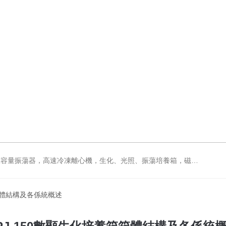
力攪拌器，電動攪拌器，大功率電動攪拌器，強力恒速電動攪拌器，水浴鍋，油浴鍋，油浴，石英亞沸蒸餾水器，箱式電阻爐，不鏽鋼真空幹燥箱
箱箱體結構及各係統概述