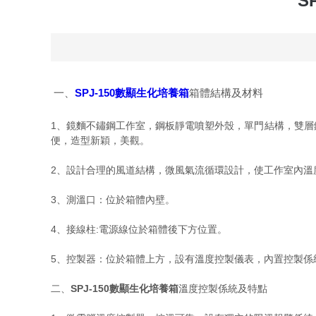
S
一、
SPJ-150數顯生化培養箱
箱體結構及材料
1、鏡麵不鏽鋼工作室，鋼板靜電噴塑外殼，單門結構，雙
便，造型新穎，美觀。
2、設計合理的風道結構，微風氣流循環設計，使工作室內溫
3、測溫口：位於箱體內壁。
4、接線柱:電源線位於箱體後下方位置。
5、控製器：位於箱體上方，設有溫度控製儀表，內置控製係
二、
SPJ-150數顯生化培養箱
溫度控製係統及特點