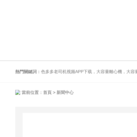
熱門關鍵詞：
色多多老司机视频APP下载，大容量離心機，大容量振蕩器，高速冷凍離心機，生化、光照、振蕩培養箱，磁力攪拌器
當前位置：
首頁
> 新聞中心