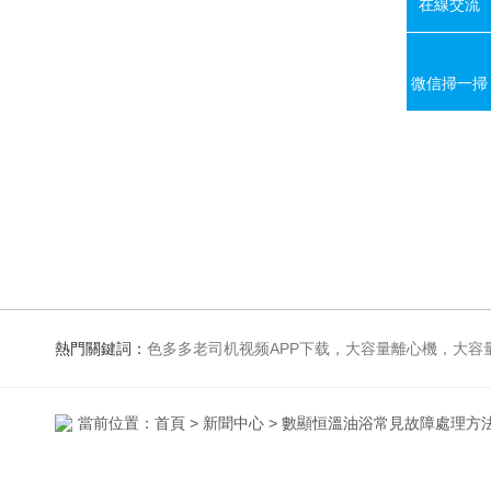
在線交流
微信掃一掃
熱門關鍵詞：
色多多老司机视频APP下载，大容量離心機，大容量振蕩器，高速冷凍離心機，生化、光照、振蕩培養箱，磁力攪拌
當前位置：
首頁
>
新聞中心
> 數顯恒溫油浴常見故障處理方