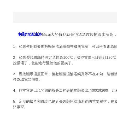
數顯恒溫油浴
鍋zui大的特點就是恒溫溫度較恒溫水浴高
1、如果使用時發現數顯恒溫油浴鍋整機無電源，可以檢查電源
2、如果發現實驗時設定溫度為100℃，溫控實際已經達到12
控儀壞了，隻能進行溫控儀的更換了。
3、溫控顯示溫度正常，但數顯恒溫油浴鍋實際不在加熱，這種
多為繼電器損壞。
4、經常容易出現問題的就是溫控表的屏顯會出現000或999
5、定期的檢查和維護也是延長數顯恒溫油浴鍋的重要舉措，在
浴廠家。