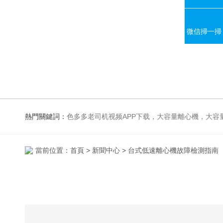
微信掃一掃
熱門關鍵詞：
色多多老司机视频APP下载，大容量離心機，大容量振蕩器，高速冷凍離心機，生化、光照、振蕩培養箱，磁力攪拌器
當前位置：
首頁
>
新聞中心
> 台式低速離心機故障檢測指南