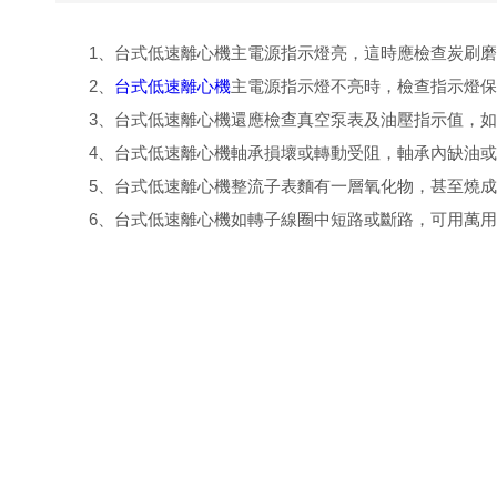
1、台式低速離心機主電源指示燈亮，這時應檢查炭刷磨
2、
台式低速離心機
主電源指示燈不亮時，檢查指示燈
3、台式低速離心機還應檢查真空泵表及油壓指示值，
4、台式低速離心機軸承損壞或轉動受阻，軸承內缺
5、台式低速離心機整流子表麵有一層氧化物，甚
6、台式低速離心機如轉子線圈中短路或斷路，可用萬用表檢查