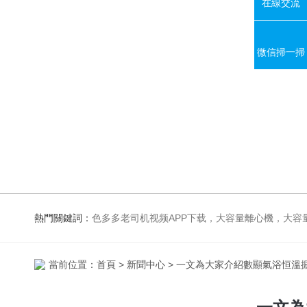
在線交流
微信掃一掃
熱門關鍵詞：
色多多老司机视频APP下载，大容量離心機，大容量振蕩器，高速冷凍離心機，生化、光照、振蕩培養箱，磁力攪拌
當前位置：
首頁
>
新聞中心
> 一文為大家介紹數顯氣浴恒溫