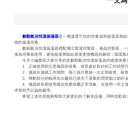
一文為
數顯氣浴恒溫振蕩器
是一種溫度可控的培養箱和振蕩器相結
物的振蕩培養。
數顯氣浴恒溫振蕩器標配獨立限溫控製器，液晶控製器，一屏
換為培養箱使用，避免振蕩實驗結束後更換機器的麻煩；循環風
今天小編要與大家分享的是數顯氣浴恒溫振蕩器的維護保養
1、正確使用和注意儀器的保養，使其處於良好的工作狀態可
2、儀器在連續工作期間，每三個月應做一次定期檢查。檢查
3、傳動部分的軸承在出廠前已填充了適量的潤滑脂(1號鈣-鈉
4、儀器經長期使用後自然磨損屬正常現象。在使用一年之後
求幫助予以協助處理。
希望上述內容能夠幫助大家更好的了解本設備，同時也歡迎大