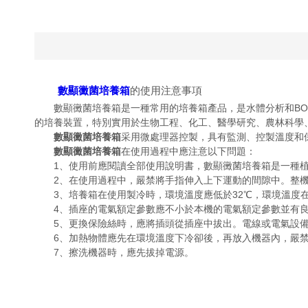
數顯黴菌培養箱
的使用注意事項
數顯黴菌培養箱是一種常用的培養箱產品，是水體分析和BOD
的培養裝置，特別實用於生物工程、化工、醫學研究、農林科學
數顯黴菌培養箱
采用微處理器控製，具有監測、控製溫度和
數顯黴菌培養箱
在使用過程中應注意以下問題：
1、使用前應閱讀全部使用說明書，數顯黴菌培養箱是一種植物
2、在使用過程中，嚴禁將手指伸入上下運動的間隙中。整機
3、培養箱在使用製冷時，環境溫度應低於32℃，環境溫度在
4、插座的電氣額定參數應不小於本機的電氣額定參數並有良
5、更換保險絲時，應將插頭從插座中拔出。電線或電氣設備
6、加熱物體應先在環境溫度下冷卻後，再放入機器內，嚴禁
7、擦洗機器時，應先拔掉電源。