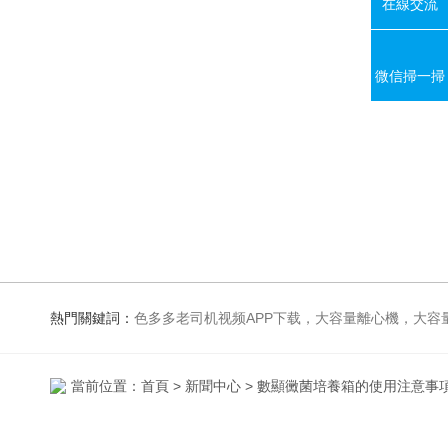
在線交流
微信掃一掃
熱門關鍵詞：
色多多老司机视频APP下载，大容量離心機，大容量振蕩器，高速冷凍離心機，生化、光照、振蕩培養箱，磁力攪拌
當前位置：
首頁
>
新聞中心
> 數顯黴菌培養箱的使用注意事