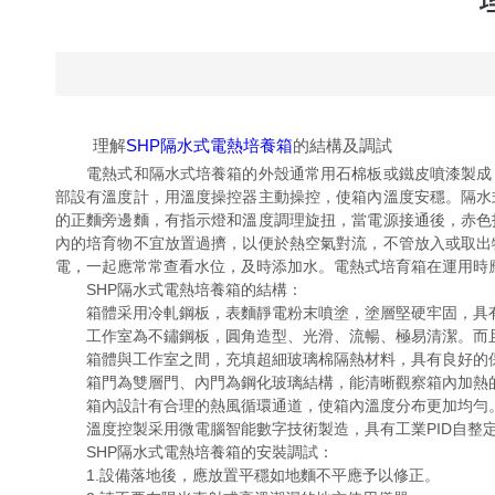
理解
SHP隔水式電熱培養箱
的結構及調試
電熱式和隔水式培養箱的外殼通常用石棉板或鐵皮噴漆製成，
部設有溫度計，用溫度操控器主動操控，使箱內溫度安穩。隔水
的正麵旁邊麵，有指示燈和溫度調理旋扭，當電源接通後，赤色
內的培育物不宜放置過擠，以便於熱空氣對流，不管放入或取出
電，一起應常常查看水位，及時添加水。電熱式培育箱在運用時
SHP隔水式電熱培養箱的結構：
箱體采用冷軋鋼板，表麵靜電粉末噴塗，塗層堅硬牢固，具有
工作室為不鏽鋼板，圓角造型、光滑、流暢、極易清潔。而且
箱體與工作室之間，充填超細玻璃棉隔熱材料，具有良好的保
箱門為雙層門、內門為鋼化玻璃結構，能清晰觀察箱內加熱的
箱內設計有合理的熱風循環通道，使箱內溫度分布更加均勻
溫度控製采用微電腦智能數字技術製造，具有工業PID自整定
SHP隔水式電熱培養箱的安裝調試：
1.設備落地後，應放置平穩如地麵不平應予以修正。