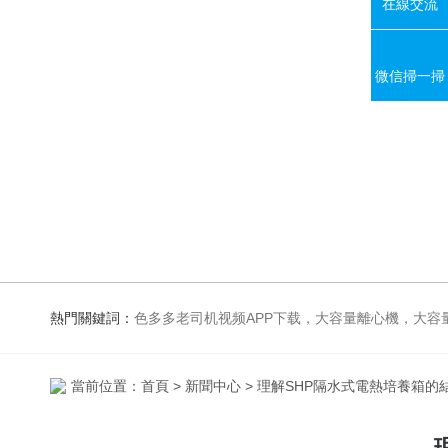
在線交流
微信掃一掃
熱門關鍵詞：
色多多老司机视频APP下载，大容量離心機，大容量振蕩器，高速冷凍離心機，生化、光照、振蕩培養箱，磁力攪拌
當前位置：
首頁
>
新聞中心
> 理解SHP隔水式電熱培養箱的