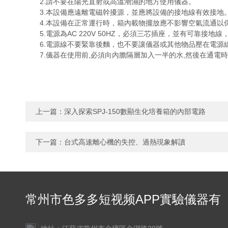
2.請不要在陽光直射或高溫潮濕的地方使用儀器。
3.本設備應遠離電磁幹擾源，並應將設備的接地線有效接地
4.本設備在正常運行時，箱內載物擺放應不影響空氣流通以
5.電源為AC 220V 50HZ，必須三芯插座，並有可靠接地
6.電源線不要緊靠後麵，也不要讓儀器或其他物品壓在電源
7.儀器在使用前,必須向內膽隔層加入一半的水,然後在通電
上一篇：
深入探索SPJ-150數顯生化培養箱的內部電路
下一篇：
台式高速離心機的失控、過熱現象解讀
常州市色多多短视频APP實驗儀器有
限公司