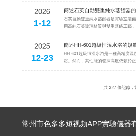
2026
簡述石英自動雙重純水蒸餾器的
石英自動雙重純水蒸餾器是實驗室製備
1-12
用高純石英玻璃材質與雙重蒸餾工藝，
2025
簡述HH-601超級恒溫水浴的規
HH-601超級恒溫水浴是一種高精度
12-23
浴。然而，其性能的發揮高度依賴於正確
共 327 條記錄，當
常州市色多多短视频APP實驗儀器
限公司