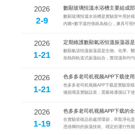
2026
數顯玻璃恒溫水浴槽主要組成部
數顯玻璃恒溫水浴槽是實驗室中用於樣
2-9
內膽+數字溫控係統為核心，兼具可視
2026
定期維護數顯氣浴恒溫振蕩器是
數顯氣浴恒溫振蕩器是生物、化學、醫
1-21
加熱與軌道式振蕩結合，實現溫和均勻
2026
色多多老司机视频APP下载使
色多多老司机视频APP下载是實驗室
1-21
備損壞及實驗誤差，需嚴格遵循以下使用
2026
色多多老司机视频APP下载的全
在實驗室樣品前處理環節，萃取淨化是關
1-19
憑借獨特的振蕩技術、穩定的運行性能