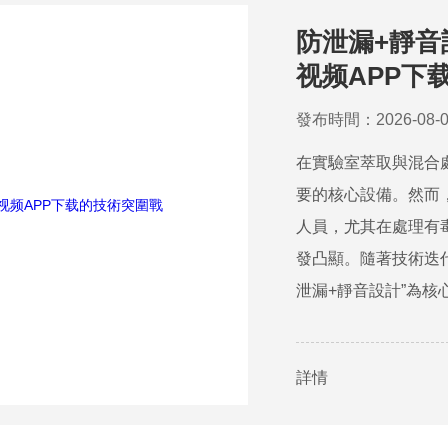
防泄漏+靜
视频APP下
發布時間：2026-08-0
在實驗室萃取與混合
要的核心設備。然而
人員，尤其在處理有
發凸顯。隨著技術迭代
泄漏+靜音設計”為
製，正掀起...
詳情