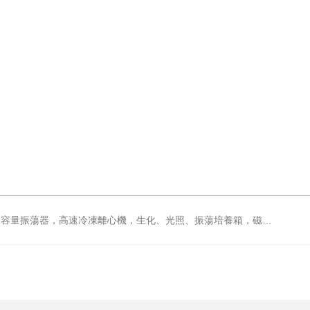
力攪拌器，電動攪拌器，大功率電動攪拌器，強力恒速電動攪拌器，水浴鍋，油浴鍋，油浴，石英亞沸蒸餾水器，箱式電阻爐，不鏽鋼真空幹燥箱