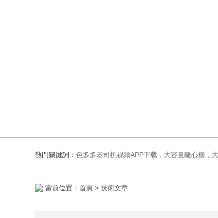
熱門關鍵詞：
色多多老司机视频APP下载，大容量離心機，大容量振蕩器，高速冷凍離心機，生化、光照、振蕩培養箱，磁
當前位置：
首頁
> 技術文章