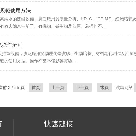
規範使用方法
高純水的關鍵設備，廣泛應用於痕量分析、HPLC、ICP-MS、細胞培
有效去除水中離子、有機物、微生物及熱原。若操作不...
範操作流程
溫度控製設備，廣泛應用於物理化學實驗、生物培養、材料老化測試及計量校
的使用方法。操作不當不僅影響實驗...
前 3 / 55 頁
首頁
上一頁
下一頁
末頁
跳轉到第
有
快速鏈接