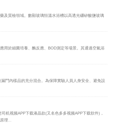
藥及質檢領域。數顯玻璃恒溫水浴槽以高透光硼矽酸鹽玻璃
應用於細菌培養、酶反應、BOD測定等場景。其通過空氣浴
液漏鬥內樣品的充分混合。為保障實驗人員人身安全、避免設
机视频APP下载液晶款(又名色多多视频APP下载软件)，
...