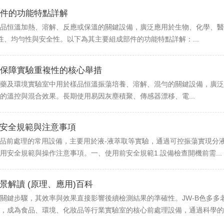
件的功能特點詳解
品恒溫加熱、溶解、反應或保溫的關鍵設備，廣泛應用於生物、化學、醫
性、均勻性與安全性。以下為其主要組成部件的功能特點詳解：...
保障實驗重複性的核心舉措
藥及環境實驗室中用於樣品恒溫振蕩培養、溶解、混勻的關鍵設備，廣泛
的溫控與混合效果。長期使用易因灰塵積聚、傳感器漂移、電...
用安全規範與注意事項
樣品前處理的常用設備，主要用於液-液萃取等實驗，通過可控振蕩實現分
安全規範與操作注意事項。一、使用前安全規範1.設備檢查開機前需...
景解讀 (原理、應用)百科
鍵步驟，其效率與效果直接影響後續檢測結果的準確性。JW-B色多多老司
，成為食品、環境、化妝品等行業實驗室的核心前處理設備，通過科學的原理