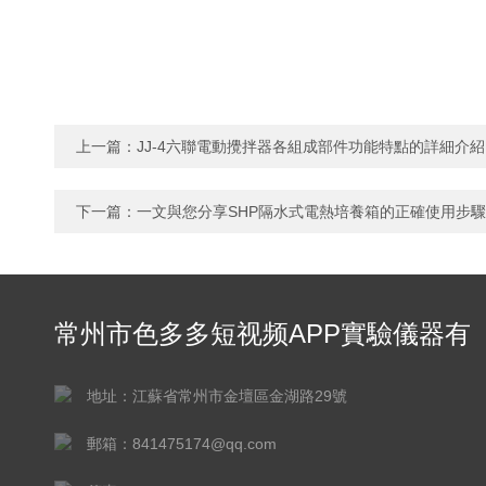
上一篇：
JJ-4六聯電動攪拌器各組成部件功能特點的詳細介紹
下一篇：
一文與您分享SHP隔水式電熱培養箱的正確使用步驟
常州市色多多短视频APP實驗儀器有
限公司
地址：江蘇省常州市金壇區金湖路29號
郵箱：841475174@qq.com