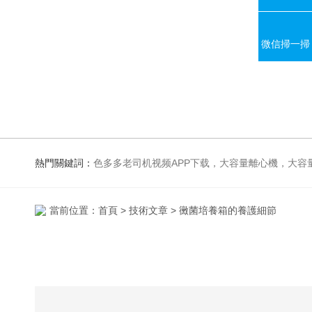
微信掃一掃
熱門關鍵詞：
色多多老司机视频APP下载，大容量離心機，大容量振蕩器，高速冷凍離心機，生化、光照、振蕩培養箱，磁力攪拌器
當前位置：
首頁
>
技術文章
> 黴菌培養箱的養護細節