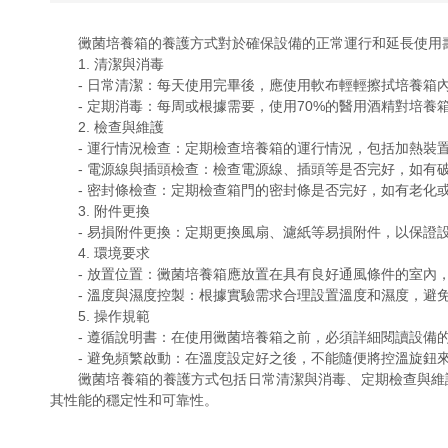
黴菌培養箱的養護方式對於確保設備的正常運行和延長使用壽命至關重
1. 清潔與消毒
- 日常清潔：每天使用完畢後，應使用軟布輕輕擦拭培養箱內
- 定期消毒：每周或根據需要，使用70%的醫用酒精對培養箱內部進行
2. 檢查與維護
- 運行情況檢查：定期檢查培養箱的運行情況，包括加熱裝置
- 電源線與插頭檢查：檢查電源線、插頭等是否完好，如有破損或老
- 密封條檢查：定期檢查箱門的密封條是否完好，如有老化或損壞
3. 附件更換
- 易損附件更換：定期更換風扇、濾紙等易損附件，以保證
4. 環境要求
- 放置位置：黴菌培養箱應放置在具有良好通風條件的室內，避免
- 溫度與濕度控製：根據實驗需求合理設置溫度和濕度，避免
5. 操作規範
- 遵循說明書：在使用黴菌培養箱之前，必須詳細閱讀設備的說明
- 避免頻繁啟動：在溫度設定好之後，不能隨便將控溫旋鈕來回多次
黴菌培養箱的養護方式包括日常清潔與消毒、定期檢查與維護、
其性能的穩定性和可靠性。