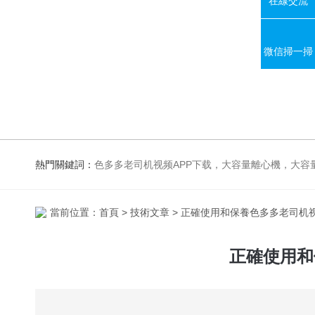
在線交流
微信掃一掃
熱門關鍵詞：
色多多老司机视频APP下载，大容量離心機，大容量振蕩器，高速冷凍離心機，生化、光照、振蕩培養箱，磁力攪拌器
當前位置：
首頁
>
技術文章
> 正確使用和保養色多多老司机
正確使用和