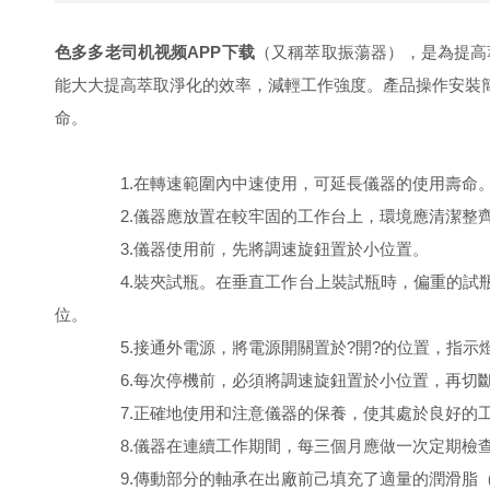
色多多老司机视频APP下载
（又稱萃取振蕩器），是為提
能大大提高萃取淨化的效率，減輕工作強度。產品操作安裝
命。
1.在轉速範圍內中速使用，可延長儀器的使用壽命
2.儀器應放置在較牢固的工作台上，環境應清潔整齊，
3.儀器使用前，先將調速旋鈕置於小位置。
4.裝夾試瓶。在垂直工作台上裝試瓶時，偏重的
位。
5.接通外電源，將電源開關置於?開?的位置，指示燈亮
6.每次停機前，必須將調速旋鈕置於小位置，再切斷電源
7.正確地使用和注意儀器的保養，使其處於良好的工作狀
8.儀器在連續工作期間，每三個月應做一次定期檢查:檢
9.傳動部分的軸承在出廠前己填充了適量的潤滑脂（1號鈣-鈉